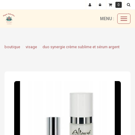
0
MENU :
Ouvri
le
menu
boutique
visage
duo synergie crème sublime et sérum argent