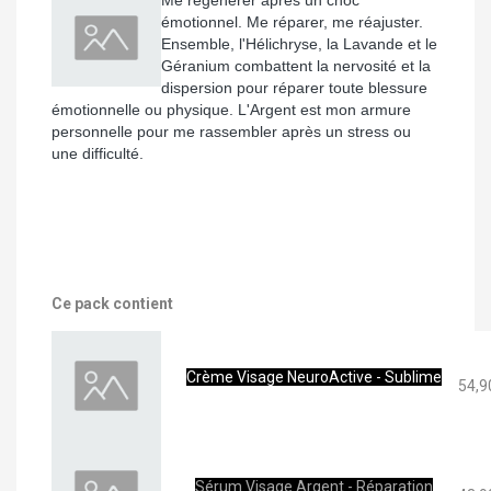
Me régénérer après un choc
émotionnel. Me réparer, me réajuster.
Ensemble, l'Hélichryse, la Lavande et le
Géranium combattent la nervosité et la
dispersion pour réparer toute blessure
émotionnelle ou physique. L'Argent est mon armure
personnelle pour me rassembler après un stress ou
une difficulté.
Ce pack contient
Crème Visage NeuroActive - Sublime
54,9
Sérum Visage Argent - Réparation