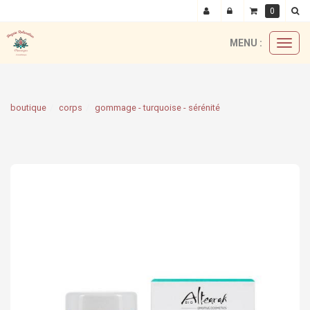
0
MENU :
Ouvri
le
menu
boutique
corps
gommage - turquoise - sérénité