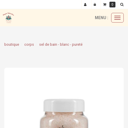
0
MENU :
Ouvri
le
menu
boutique
corps
sel de bain - blanc - pureté