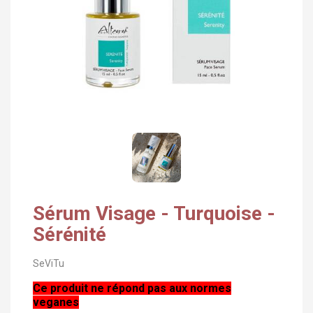
Sérum Visage - Turquoise -
Sérénité
SeViTu
Ce produit ne répond pas aux normes
veganes