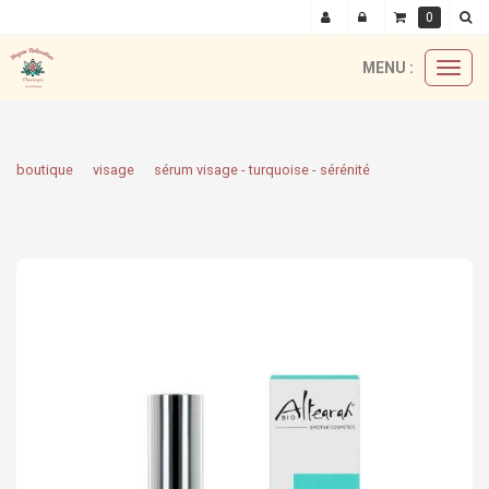
0
MENU :
Ouvri
le
menu
boutique
visage
sérum visage - turquoise - sérénité